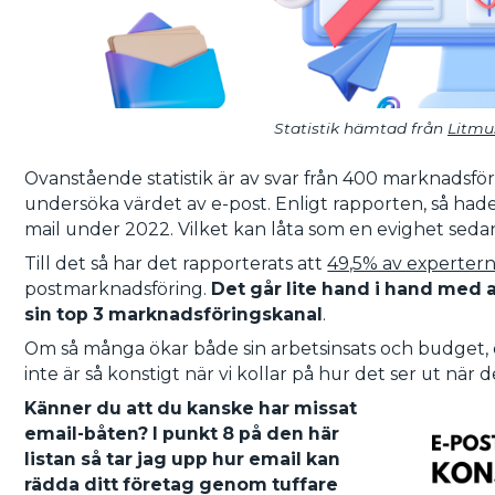
Statistik hämtad från
Litmu
Ovanstående statistik är av svar från 400 marknadsfö
undersöka värdet av e-post. Enligt rapporten, så ha
mail under 2022. Vilket kan låta som en evighet sedan,
Till det så har det rapporterats att
49,5% av experter
postmarknadsföring.
Det går lite hand i hand med 
sin top 3 marknadsföringskanal
.
Om så många ökar både sin arbetsinsats och budget, d
inte är så konstigt när vi kollar på hur det ser ut nä
Känner du att du kanske har missat
email-båten? I punkt 8 på den här
listan så tar jag upp hur email kan
rädda ditt företag genom tuffare