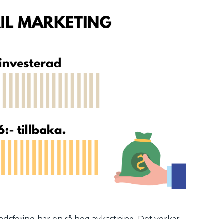
adsföring har en så hög avkastning. Det verkar