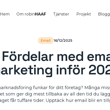
Hem
Om robin
HAAF
Tjänster
Projekt
Blog
Email
16/12/2025
 Fördelar med ema
arketing inför 20
marknadsföring funkar för ditt företag? Många mi
et som ger dig mest tillbaka av all den tid du lä
get får tuffare tider. Upptäck hur email blir en till