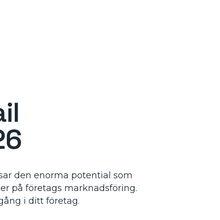
g
il
26
ssar den enorma potential som
gger på företags marknadsföring.
gång i ditt företag.