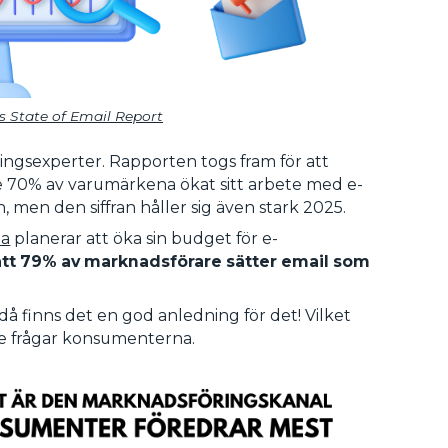
s State of Email Report
ringsexperter. Rapporten togs fram för att
de 70% av varumärkena ökat sitt arbete med e-
 men den siffran håller sig även stark 2025.
na
planerar att öka sin budget för e-
att 79% av marknadsförare sätter email som
å finns det en god anledning för det! Vilket
r de frågar konsumenterna.