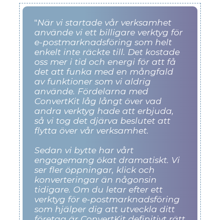
"
När vi startade vår verksamhet
använde vi ett billigare verktyg för
e-postmarknadsföring som helt
enkelt inte räckte till. Det kostade
oss mer i tid och energi för att få
det att funka med en mångfald
av funktioner som vi aldrig
använde. Fördelarna med
ConvertKit låg långt över vad
andra verktyg hade att erbjuda,
så vi tog det djärva beslutet att
flytta över vår verksamhet.
Sedan vi bytte har vårt
engagemang ökat dramatiskt. Vi
ser fler öppningar, klick och
konverteringar än någonsin
tidigare. Om du letar efter ett
verktyg för e-postmarknadsföring
som hjälper dig att utveckla ditt
företag är ConvertKit definitivt rätt