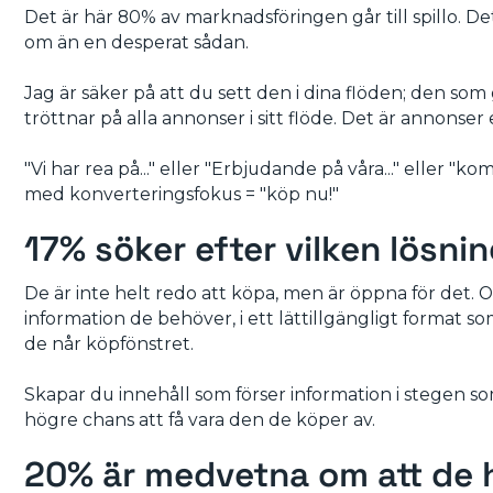
Det är här 80% av marknadsföringen går till spillo. D
om än en desperat sådan.
Jag är säker på att du sett den i dina flöden; den som
tröttnar på alla annonser i sitt flöde. Det är annonser 
"Vi har rea på..." eller "Erbjudande på våra..." eller "k
med konverteringsfokus = "köp nu!"
17% söker efter vilken lösnin
De är inte helt redo att köpa, men är öppna för det.
information de behöver, i ett lättillgängligt format s
de når köpfönstret.
Skapar du innehåll som förser information i stegen so
högre chans att få vara den de köper av.
20% är medvetna om att de 