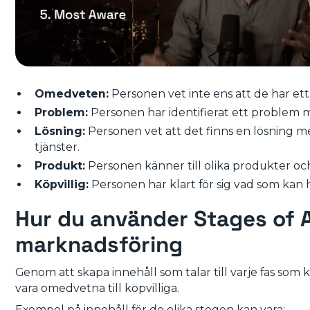
Omedveten:
Personen vet inte ens att de har et
Problem:
Personen har identifierat ett problem m
Lösning:
Personen vet att det finns en lösning men
tjänster.
Produkt:
Personen känner till olika produkter och
Köpvillig:
Personen har klart för sig vad som kan 
Hur du använder Stages of A
marknadsföring
Genom att skapa innehåll som talar till varje fas so
vara omedvetna till köpvilliga.
Exempel på innehåll för de olika stegen kan vara: