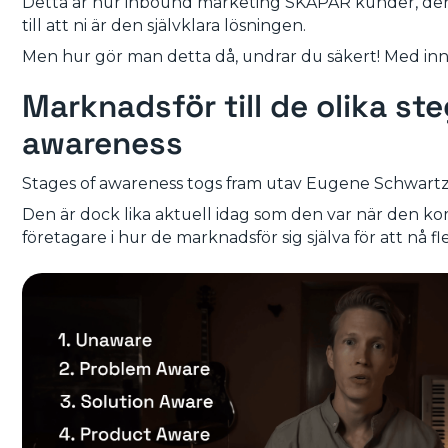
Detta är hur inbound marketing SKAPAR kunder, den t
till att ni är den självklara lösningen.
Men hur gör man detta då, undrar du säkert! Med inne
Marknadsför till de olika st
awareness
Stages of awareness togs fram utav Eugene Schwartz 
Den är dock lika aktuell idag som den var när den ko
företagare i hur de marknadsför sig själva för att nå f