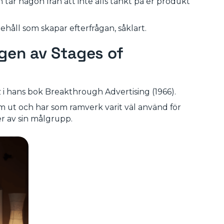
ar någon från att inte alls tänkt på er produkt
håll som skapar efterfrågan, såklart.
egen av Stages of
i hans bok Breakthrough Advertising (1966).
m ut och har som ramverk varit väl använd för
ler av sin målgrupp.