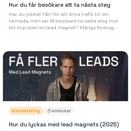
Hur du får besökare att ta nästa steg
Har du jobbat hårt för att driva trafik till din
hemsida, men ser få besökare ta nästa steg mot
ett köp eller en lead magnet? Många företag
saknar en strategi för att omvandla besökare till
faktiska affärsmöjligheter, vilket gör att värdefull
trafik går förlorad. Upptäck hur landningssidor
och konverteringsoptimering (CRO) kan
förvandla din hemsida till en effektiv säljmaskin
som leder dina besökare rätt och driver din
försäljning framåt.
Konvertering
4
minuter
Hur du lyckas med lead magnets (2025)