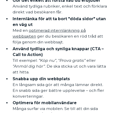
Gör det enkelt att förstå vad du erbjuder
Använd tydliga rubriker, enkel text och förklara
direkt vad besökaren får.
Internlänka för att ta bort "döda sidor" utan
en väg ut
Med en
optimerad internlänkning på
webbsajten
ger du besökaren en röd tråd att
följa genom din webbsajt.
Använd tydliga och synliga knappar (CTA –
Call to Action)
Till exempel:
”Köp nu”
,
"Prova gratis”
eller
”Anmäl dig här”
. De ska sticka ut och vara lätta
att hitta.
Snabba upp din webbplats
En långsam sida gör att många lämnar direkt.
En snabb sida ger bättre upplevelse – och fler
konverteringar.
Optimera för mobilanvändare
Många surfar via mobilen. Se till att din sida