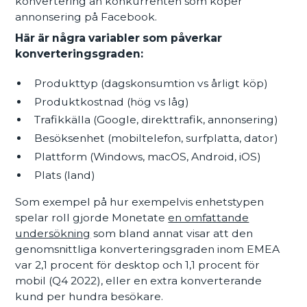
konvertering än konkurrenten som köper
annonsering på Facebook.
Här är några variabler som påverkar
konverteringsgraden:
Produkttyp (dagskonsumtion vs årligt köp)
Produktkostnad (hög vs låg)
Trafikkälla (Google, direkttrafik, annonsering)
Besöksenhet (mobiltelefon, surfplatta, dator)
Plattform (Windows, macOS, Android, iOS)
Plats (land)
Som exempel på hur exempelvis enhetstypen
spelar roll gjorde Monetate
en omfattande
undersökning
som bland annat visar att den
genomsnittliga konverteringsgraden inom EMEA
var 2,1 procent för desktop och 1,1 procent för
mobil (Q4 2022), eller en extra konverterande
kund per hundra besökare.