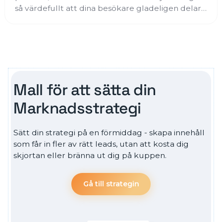
så värdefullt att dina besökare gladeligen delar
sin mail med dig? I det här inlägget ger vi idéer
på lead magnets som du kan använda för att
bygga en ström av kvalificerade leads in till ditt
företag.
Mall för att sätta din
Marknadsstrategi
Sätt din strategi på en förmiddag - skapa innehåll
som får in fler av rätt leads, utan att kosta dig
skjortan eller bränna ut dig på kuppen.
Gå till strategin