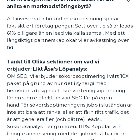
anlita en marknadsföringsbyrå?
Att investera i inbound marknadsföring sparar
faktiskt ert företag pengar. Sett över tid så är leads
61% billigare än en lead via kalla samtal. Med ett
långsiktigt partnerskap ökar vi er avkastning över
tid.
Tänkt till Olika sektioner om vad vi
erbjuder: Likt Åsa's Löpanalys:
OM SEO: Vi erbjuder sökordsoptimering i vårt 10X
paket på grund av hur det i synergi med
hemsidans design och konverteringsoptimering
får en större effekt än vad SEO får på egen
hand.För sökordsoptimeringens jobb i slutändan är
inte att bara att ranka, eller att få in rätt trafik, det
är att generera fler (och bättre) leads...
Sökordsanalys ... är grunden. TIPS: Kopplar vi in
Google annonsering med det jobbet så har ni en