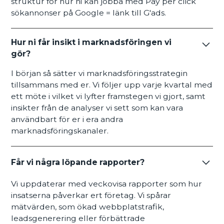
struktur för hur ni kan jobba med Pay per click
sökannonser på Google = länk till G'ads.
Hur ni får insikt i marknadsföringen vi
gör?
I början så sätter vi marknadsföringsstrategin
tillsammans med er. Vi följer upp varje kvartal med
ett möte i vilket vi lyfter framstegen vi gjort, samt
insikter från de analyser vi sett som kan vara
användbart för er i era andra
marknadsföringskanaler.
Får vi några löpande rapporter?
Vi uppdaterar med veckovisa rapporter som hur
insatserna påverkar ert företag. Vi spårar
mätvärden, som ökad webbplatstrafik,
leadsgenerering eller förbättrade